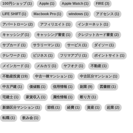
100円ショップ
(1)
Apple
(1)
Apple Watch
(1)
FIRE
(3)
LIFE SHIFT
(1)
Macbook Pro
(1)
windows
(1)
アドセンス
(1)
アパートローン
(2)
アフィリエイト
(1)
インターネット
(1)
キャッシング
(1)
キャッシング審査
(1)
クレジットカード審査
(2)
サブカード
(1)
サラリーマン
(1)
サービス
(1)
ダイソー
(1)
テレワーク
(1)
ビジネス
(1)
フリマアプリ
(1)
ポイントサイト
(1)
メインカード
(1)
メルカリ
(1)
ヤフオク
(1)
不動産
(1)
不動産投資
(19)
中古一棟マンション
(1)
中古区分マンション
(1)
中古戸建
(1)
価値観
(1)
信用情報
(1)
副業
(9)
図書館
(1)
宅建士
(1)
家賃収入
(1)
属性情報
(1)
断り方
(1)
新築区分マンション
(1)
節税
(1)
経費
(1)
資産
(1)
起業
(2)
転職
(1)
飲み会
(1)